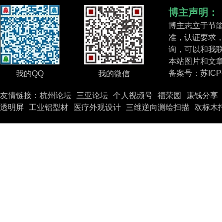
博主声明：
博主志立于节能
准，认证要求，
询，可以和我
本站图片和文
备案号：
苏ICP
我的QQ
我的微信
友情链接：
杭州论坛
三亚论坛
个人视频号
福荣园
赚钱分享
透明屏
工业铝型材
医疗外观设计
三维逆向测绘扫描
欧标木