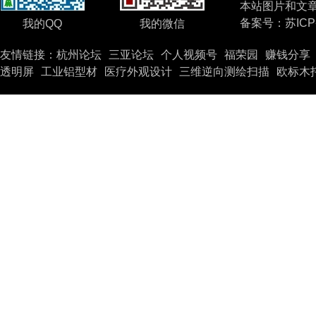
本站图片和文
备案号：
苏ICP
我的QQ
我的微信
友情链接：
杭州论坛
三亚论坛
个人视频号
福荣园
赚钱分享
透明屏
工业铝型材
医疗外观设计
三维逆向测绘扫描
欧标木